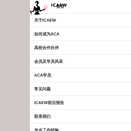
首页
关于ICAEW
CICPA与ICAEW有联合计划吗?
如何成为ACA
有。ICAEW与中国注册会计师协会（CICPA）的联
师。
高校合作伙伴
CICPA成员获得ACA资格需要考几门?
会员及学员风采
CICPA成员获得ACA资格需要多久的工作经验?
ACA学员
CICPA成员如何加入ICAEW?
CICPA成员如何获得ICAEW执业证书?
常见问题
ICAEW前沿报告
©ICAEW中国2019
沪公网安备 21010702004111号
联系我们
专业工作经验